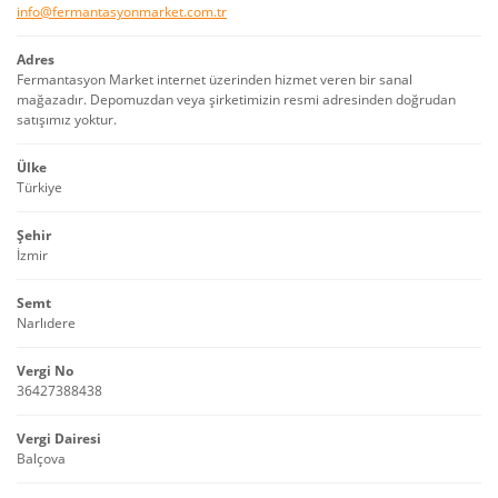
info@fermantasyonmarket.com.tr
Adres
Fermantasyon Market internet üzerinden hizmet veren bir sanal
mağazadır. Depomuzdan veya şirketimizin resmi adresinden doğrudan
satışımız yoktur.
Ülke
Türkiye
Şehir
İzmir
Semt
Narlıdere
Vergi No
36427388438
Vergi Dairesi
Balçova