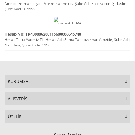
Ameide Fermantasyon Market san.ve tic., Şube Adı: Enpara.com Şirketim,
Şube Kodu: 03663
Hesap No: TR430006200115600006645748
Hesap Türü: Vadesiz TL, Hesap Adı: Sema Tanrıöver van Ameide, Şube Adı:
Narlıdere, Şube Kodu: 1156
KURUMSAL
ALIŞVERİŞ
ÜYELİK
Sosyal Medya