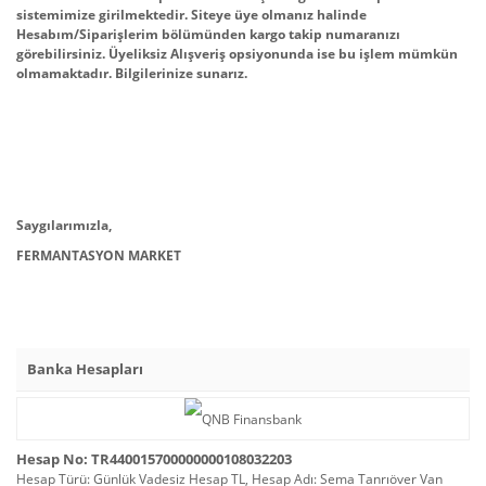
sistemimize girilmektedir. Siteye üye olmanız halinde
Hesabım/Siparişlerim bölümünden kargo takip numaranızı
görebilirsiniz. Üyeliksiz Alışveriş opsiyonunda ise bu işlem mümkün
olmamaktadır. Bilgilerinize sunarız.
Saygılarımızla,
FERMANTASYON MARKET
Banka Hesapları
Hesap No: TR440015700000000108032203
Hesap Türü: Günlük Vadesiz Hesap TL, Hesap Adı: Sema Tanrıöver Van