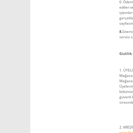
6. Ödeme
edilen 
işlemler
gerçekl
sayfasın
8.
Sitemi
servisi 
Gizlilik
1. ÜYEL
Mağazam
Mağazamı
Üyelerim
bölümünd
güvenli 
sırasınd
2. KRED
www.fe