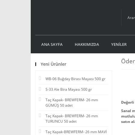
ANA SAYFA
HAKKIMIZDA
YENİLER
Ödeme
Yeni Ürünler
WB-06 Buğday Birası Mayası 500 gr
S-33 Ale Bira Mayası 500 gr
Taç Kapak- BREWFERM- 26 mm
Değerli
GÜMÜŞ 50 adet
Sanal m
Taç Kapak- BREWFERM- 26 mm
mutlulu
TURUNCU 50 adet
satın a
Taç Kapak-BREWFERM- 26 mm MAVİ