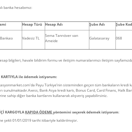
lı banka hesabımız:
İsmi
Hesap Türü
Hesap Adı
Şube Adı
Şube Ko
Sema Tanrıöver van
 Bankası
Vadesiz TL
Galatasaray
068
Ameide
sap bilgileri, havale bildirim formu ve iletişim numaralarımızı iletişim sayfamızda
 KARTIYLA ile ödemek istiyorum:
syonmarket.com'da Payu Türkiye’nin sisteminden geçen tüm bankaların kredi kartla
rı sunulmaktadır.Axess, Bank Asya kredi kartı, Bonus Card, Card Finans, Halk Ban
erine sahip diğer banka kartlarını kullanarak alışveriş yapabilirsiniz.
İÇİ KARGOYLA
KAPIDA ÖDEME
yöntemini seçerek ödemek istiyorum
:
 şekli 01/01/2019 tarihi itibariyle kaldırılmıştır.