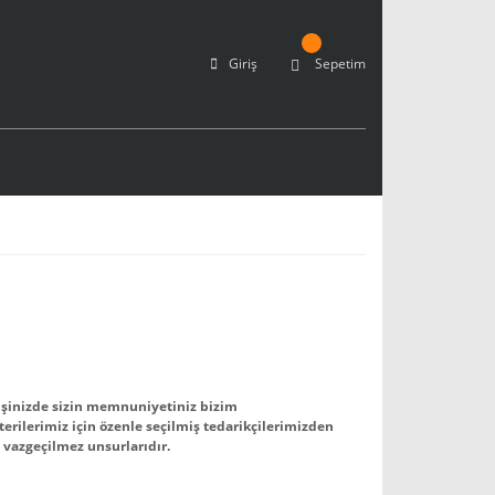
Giriş
Sepetim
işinizde sizin memnuniyetiniz bizim
erilerimiz için özenle seçilmiş tedarikçilerimizden
n vazgeçilmez unsurlarıdır.