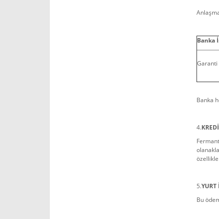
Anlaşma
Banka 
Garanti
Banka he
4.
KREDİ
Fermanta
olanakla
özellikl
5.
YURT 
Bu ödeme