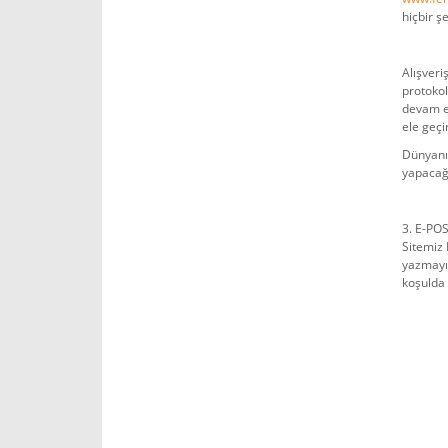
hiçbir 
Alışveri
protokol
devam ed
ele geçi
Dünyanın
yapacağı
3. E-PO
Sitemiz 
yazmayın
koşulda