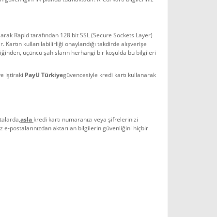
ız olarak Rapid tarafından 128 bit SSL (Secure Sockets Layer)
 Kartın kullanılabilirliği onaylandığı takdirde alışverişe
iğinden, üçüncü şahısların herhangi bir koşulda bu bilgileri
e iştiraki
PayU Türkiye
güvencesiyle kredi kartı kullanarak
talarda,
asla
kredi kartı numaranızı veya şifrelerinizi
 e-postalarınızdan aktarılan bilgilerin güvenliğini hiçbir