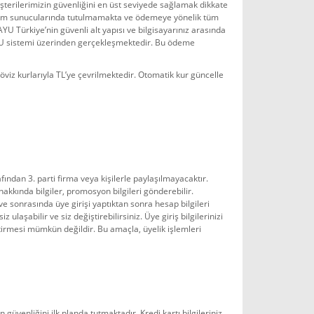
üşterilerimizin güvenliğini en üst seviyede sağlamak dikkate
.com sunucularında tutulmamakta ve ödemeye yönelik tüm
Türkiye’nin güvenli alt yapısı ve bilgisayarınız arasında
U sistemi üzerinden gerçekleşmektedir. Bu ödeme
iz kurlarıyla TL’ye çevrilmektedir. Otomatik kur güncelle
an 3. parti firma veya kişilerle paylaşılmayacaktır.
kkında bilgiler, promosyon bilgileri gönderebilir.
ve sonrasında üye girişi yaptıktan sonra hesap bilgileri
laşabilir ve siz değiştirebilirsiniz. Üye giriş bilgilerinizi
ştirmesi mümkün değildir. Bu amaçla, üyelik işlemleri
 güvenliğini ilk planda tutmaktadır. Kredi kartı bilgileriniz