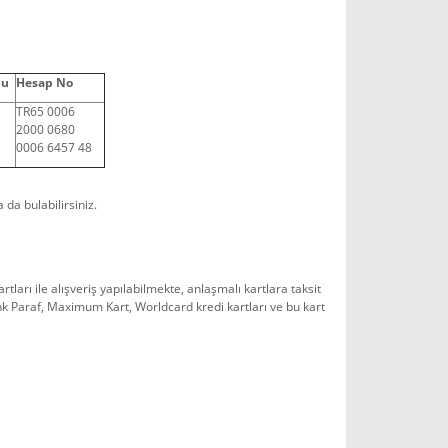
du
Hesap No
TR65 0006
2000 0680
0006 6457 48
 da bulabilirsiniz.
rı ile alışveriş yapılabilmekte, anlaşmalı kartlara taksit
k Paraf, Maximum Kart, Worldcard kredi kartları ve bu kart