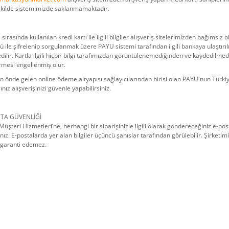
şekilde sistemimizde saklanmamaktadır.
ş sırasında kullanılan kredi kartı ile ilgili bilgiler alışveriş sitelerimizden bağıms
ü ile şifrelenip sorgulanmak üzere PAYU sistemi tarafından ilgili bankaya ulaştırılır.
ilir. Kartla ilgili hiçbir bilgi tarafımızdan görüntülenemediğinden ve kaydedilmed
rmesi engellenmiş olur.
 önde gelen online ödeme altyapısı sağlayıcılarından birisi olan PAYU'nun Türkiy
nız alışverişinizi güvenle yapabilirsiniz.
STA GÜVENLİĞİ
Müşteri Hizmetleri’ne, herhangi bir siparişinizle ilgili olarak göndereceğiniz e-pos
ız. E-postalarda yer alan bilgiler üçüncü şahıslar tarafından görülebilir. Şirketimiz
 garanti edemez.