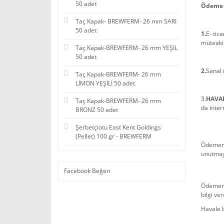
50 adet
Ödeme 
Taç Kapak- BREWFERM- 26 mm SARI
50 adet
1.
E- tic
müteakip
Taç Kapak-BREWFERM- 26 mm YEŞİL
50 adet
2.
Sanal 
Taç Kapak-BREWFERM- 26 mm
LİMON YEŞİLİ 50 adet
3.
HAVAL
Taç Kapak-BREWFERM- 26 mm
da intern
BRONZ 50 adet
Şerbetçiotu East Kent Goldings
(Pellet) 100 gr - BREWFERM
Ödemeni
unutmay
Facebook Beğen
Ödemeniz
bilgi ver
Havale b