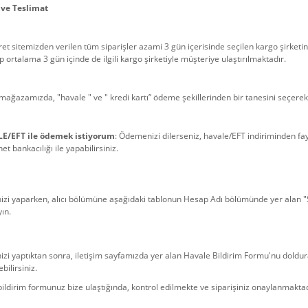
ve Teslimat
aret sitemizden verilen tüm siparişler azami 3 gün içerisinde seçilen kargo şirketi
 ortalama 3 gün içinde de ilgili kargo şirketiyle müşteriye ulaştırılmaktadır.
mağazamızda, "havale " ve " kredi kartı” ödeme şekillerinden bir tanesini seçerek al
E/EFT ile ödemek istiyorum
: Ödemenizi dilerseniz, havale/EFT indiriminden fay
et bankacılığı ile yapabilirsiniz.
zi yaparken, alıcı bölümüne aşağıdaki tablonun Hesap Adı bölümünde yer alan "
ın.
i yaptıktan sonra, iletişim sayfamızda yer alan Havale Bildirim Formu'nu doldur
ebilirsiniz.
ildirim formunuz bize ulaştığında, kontrol edilmekte ve siparişiniz onaylanmaktad