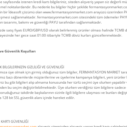
 sayfasında istenen kredi kartı bilgileriniz, siteden alışveriş yapan siz değerli m
temel noktalardandır. Bu nedenle bu bilgiler hiçbir şekilde fermantasyonmarket
in bir İdeasoft çözümü olan www.fermantasyonmarket.com arayüzü üzerinden PAYU 
eşmesi sağlanmaktadır. fermantasyonmarket.com sitesindeki tüm ödemeler PAY
ın tasarımı, bakımı ve güvenliği PAYU tarafından sağlanmaktadır.
zde satış fiyatı EURO/GBP/USD olarak belirlenmiş ürünler olması halinde TCMB döv
sayesinde her gece saat 01:00 itibariyle TCMB döviz kurları güncellenmektedir.
 ve Güvenlik Koşulları
İK BİLGİLERİNİZİN GİZLİLİĞİ VE GÜVENLİĞİ
ıza üye olmak için girmiş olduğunuz tüm bilgiler, FERMANTASYON MARKET tarafınd
z bazı dönemlerde müşterilerine ve üyelerine kampanya bilgileri, yeni ürünler ha
iz bu gibi bilgileri alıp almama konusunda her türlü seçimi üye olurken yapabilir 
en bu seçim değiştirilebilmektedir. Üye olurken verdiğiniz tüm bilgilere sadece siz u
koruduğunuz takdirde başkalarının sizinle ilgili bilgilere ulaşması ve bunları deği
a 128 bit SSL güvenlik alanı içinde hareket edilir.
İ KARTI GÜVENLİĞİ
rmantasyonmarket.com
alışveriş sitemizden alışveriş yapan kredi kartı sahiplerinin