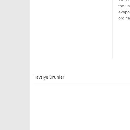
the us
evapor
ordina
Tavsiye Ürünler