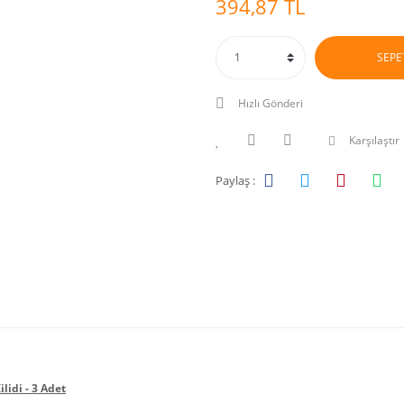
394,87 TL
SEPE
Hızlı Gönderi
Karşılaştır
Paylaş :
lidi - 3 Adet