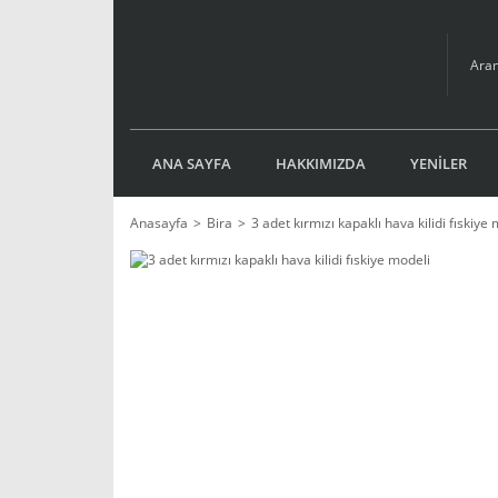
ANA SAYFA
HAKKIMIZDA
YENİLER
Anasayfa
Bira
3 adet kırmızı kapaklı hava kilidi fıskiye