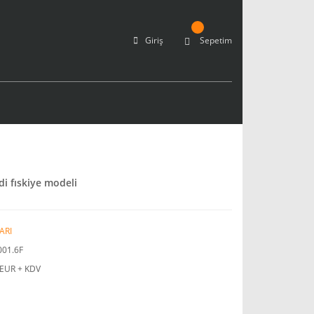
Giriş
Sepetim
di fıskiye modeli
ARI
001.6F
 EUR + KDV