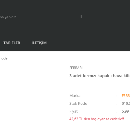
TARİFLER
İLETİŞİM
 modeli
FERRARI
3 adet kırmızı kapaklı hava kili
Marka
FERR
Stok Kodu
010.
Fiyat
5,99
42,63 TL den başlayan taksitlerle!!