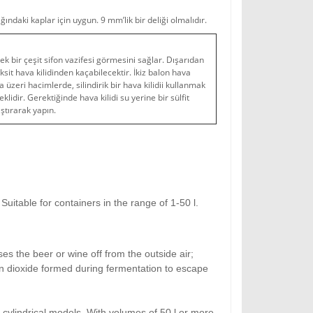
ğındaki kaplar için uygun. 9 mm’lik bir deliği olmalıdır.
k bir çeşit sifon vazifesi görmesini sağlar. Dışarıdan
it hava kilidinden kaçabilecektir. İkiz balon hava
da üzeri hacimlerde, silindirik bir hava kilidii kullanmak
lidir. Gerektiğinde hava kilidi su yerine bir sülfit
ıştırarak yapın.
Suitable for containers in the range of 1-50 l.
es the beer or wine off from the outside air;
on dioxide formed during fermentation to escape
 cylindrical models. With volumes of 50 l or more,