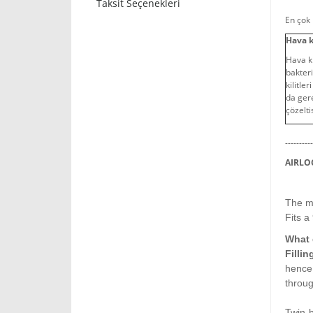
Taksit Seçenekleri
En çok 
Hava k
Hava ki
bakteri
kilitle
da gere
çözelti
---------
AIRLO
The mo
Fits a
What 
Fillin
hence 
throug
Twin-b