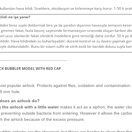
kullanılan hava kilidi. Sineklere, oksidasyon ve kirlenmeye karşı korur. 1-50 lt aralı
ilidi ne işe yarar?
lidini biraz suyla doldurmak bira ya da şarabın dışarının havasıyla temasını kesere
 giremez fakat, fazla basınç sayesinde fermantasyon sırasında oluşan karbon dioks
ri en ucuz olanlardır fakat silindirik modellere göre temizliği daha zordur.
50 lt ya 
klidir. Hava kilidindeki su buharlaşabilir; düzenli kontrol ve su ilavesi yapmak gerek
siyle doldurulabilir. Bunu bir tutam sülfit ve sitrik asidi bir bardak dolusu suyla kar
----------------------------------------------------------
CK BUBBLER MODEL WITH RED CAP
st popular airlock. Protects against flies, oxidation and contamination. 
 9 mm hole.
does an airlock do?
g the airlock with a little water
makes it act as a siphon; the water clos
preventing outside bacteria from entering. However it allows the carb
h the airlock because of the excess pressure.
ubble airlocks are the cheapest, but these are harder to clean than the