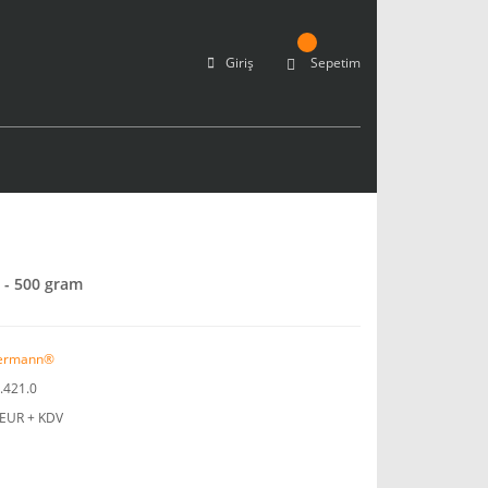
Giriş
Sepetim
 - 500 gram
ermann®
.421.0
 EUR + KDV