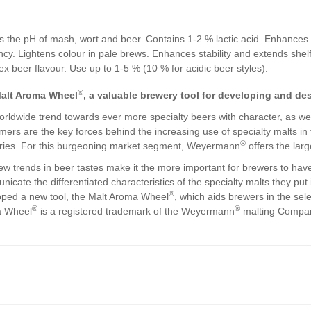
-----------------
 the pH of mash, wort and beer. Contains 1-2 % lactic acid. Enhances 
ency. Lightens colour in pale brews. Enhances stability and extends shelf
x beer flavour. Use up to 1-5 % (10 % for acidic beer styles).
®
alt Aroma Wheel
, a valuable brewery tool for developing and de
rldwide trend towards ever more specialty beers with character, as we
ers are the key forces behind the increasing use of specialty malts in
®
ries. For this burgeoning market segment, Weyermann
offers the larg
w trends in beer tastes make it the more important for brewers to have
icate the differentiated characteristics of the specialty malts they pu
®
oped a new tool, the Malt Aroma Wheel
, which aids brewers in the sele
®
®
 Wheel
is a registered trademark of the Weyermann
malting Compa