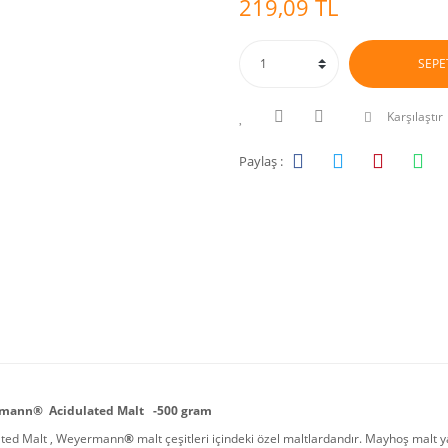
219,09 TL
SEPE
Karşılaştır
Paylaş :
mann® Acidulated Malt -500 gram
ated Malt , Weyermann
®
malt çeşitleri içindeki özel maltlardandır. Mayhoş malt yah