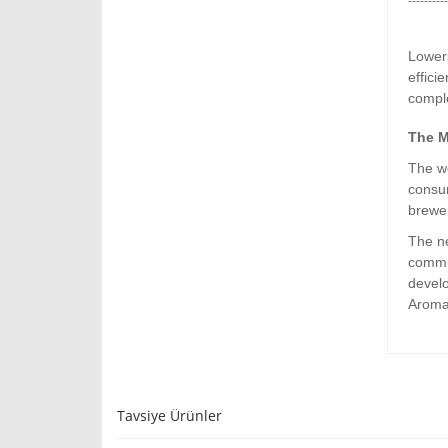
----------
Lowers
effici
comple
The M
The wo
consum
brewe
The ne
commun
devel
Aroma
Tavsiye Ürünler