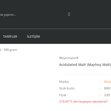
TARİFLER
İLETİŞİM
) - 500 gram
Weyermann®
Acidulated Malt (Mayhoş Malt)
Marka
Wey
Stok Kodu
0001
Fiyat
3,95
219,09 TL den başlayan taksitlerle!!