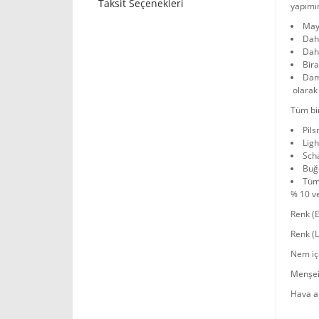
Taksit Seçenekleri
yapımı
May
Dah
Daha
Bira
Dam
olarak 
Tüm bir
Pils
Ligh
Sch
Buğd
Tüm 
% 10 ve
Renk (E
Renk (
Nem içe
Menşei
Hava al