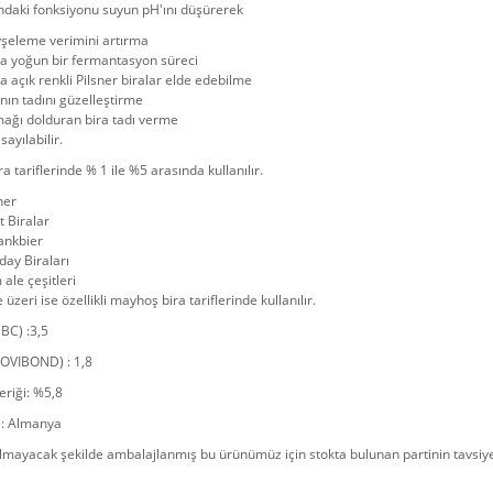
ndaki fonksiyonu suyun pH'ını düşürerek
şeleme verimini artırma
a yoğun bir fermantasyon süreci
 açık renkli Pilsner biralar elde edebilme
nın tadını güzelleştirme
ağı dolduran bira tadı verme
sayılabilir.
a tariflerinde % 1 ile %5 arasında kullanılır.
ner
t Biralar
ankbier
ay Biraları
ale çeşitleri
 üzeri ise özellikli mayhoş bira tariflerinde kullanılır.
BC) :3,5
LOVIBOND) : 1,8
riği: %5,8
: Almanya
mayacak şekilde ambalajlanmış bu ürünümüz için stokta bulunan partinin tavsiye e