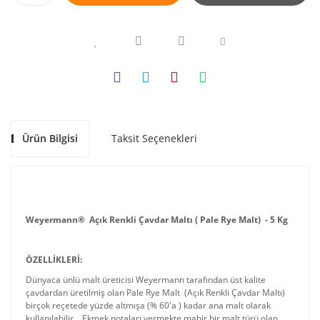
Ürün Bilgisi
Taksit Seçenekleri
Weyermann® Açık Renkli Çavdar Maltı ( Pale Rye Malt) - 5 Kg
ÖZELLİKLERİ:
Dünyaca ünlü malt üreticisi Weyermann tarafından üst kalite
çavdardan üretilmiş olan Pale Rye Malt (Açık Renkli Çavdar Maltı)
birçok reçetede yüzde altmışa (% 60'a ) kadar ana malt olarak
kullanılabilir. Ekmek notaları vermekte mahir bir malt türü olan