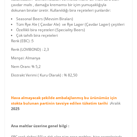
çavdar maltı , damağa kremamsı bir içim yumuşaklığıyla
dokunan biralar üretir. Kullanıldığı bira reçeteleri şunlardır:
Seasonal Beers (Mevsim Biraları)
Tüm Rye Ale ( Çavdar Ale) ve Rye Lager (Çavdar Lager) çeşitleri
Özellikli bira reçeteleri (Speciality Beers)
Çok tahıllı bira reçeteleri
Renk (EBC) :5
Renk (LOVIBOND) : 2,3
Menşei: Almanya
Nem Oranı: % 5,2
Ekstrakt Verimi ( Kuru Olarak) : % 82,50
Hava almayacak şekilde ambalajlanmış bu ürünümüz için
stokta bulunan partinin tavsiye edilen tüketim tarihi
:
Aralık
2025
Ana maltlar üzerine genel bilgi :
EBC renk değeri 50'ye dek olan tüm arpa maltları, bira reçetelerinde