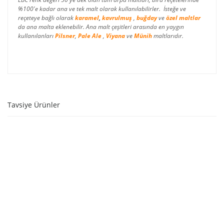
%100'e kadar ana ve tek malt olarak kullanılabilirler. İsteğe ve
reçeteye bağlı olarak
karamel
,
kavrulmuş
,
buğday
ve
özel maltlar
da ana malta eklenebilir. Ana malt çeşitleri arasında en yaygın
kullanılanları
Pilsner
,
Pale Ale
,
Viyana
ve
Münih
maltlarıdır.
Tavsiye Ürünler