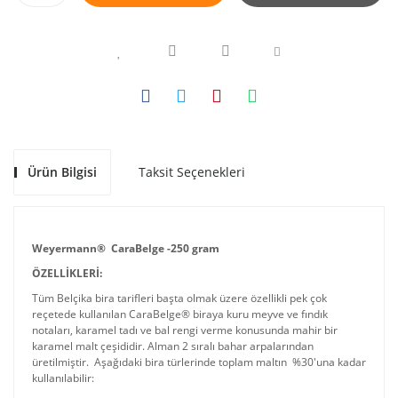
Ürün Bilgisi
Taksit Seçenekleri
Weyermann® CaraBelge -250 gram
ÖZELLİKLERİ:
Tüm Belçika bira tarifleri başta olmak üzere özellikli pek çok
reçetede kullanılan CaraBelge® biraya kuru meyve ve fındık
notaları, karamel tadı ve bal rengi verme konusunda mahir bir
karamel malt çeşididir. Alman 2 sıralı bahar arpalarından
üretilmiştir. Aşağıdaki bira türlerinde toplam maltın %30'una kadar
kullanılabilir: