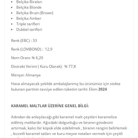
Belçika Biraları
Belçika Blonde
Belçika Bruin (Brown)
Belçika Amber
Triple tarifleri
Dubbel tarifleri
Renk (EBC) : 33
Renk (LOVIBOND) : 12,9
Nem Oranı: % 6,20
Ekstrakt Verimi ( Kuru Olarak): % 77,8
Menşei: Almanya
Hava almayacak şekilde ambalajlanmış bu ürünümüz için stokta
bulunan partinin tavsiye edilen tüketim tarihi: Ekim
2024
KARAMEL MALTLAR ÜZERİNE GENEL BİLGİ:
Adından da anlaşılacağı gibi karamel malt çeşitleri karamelize
edilmiş maltlardır. Ağızdaki dolgunluğu ve biranın gövdesini
artırmak, kalıcı bir köpük elde edebilmek , biranın rengini belirlemek
, lezzetli karamel tatları ve kuru meyve notaları vermek için çeşitli