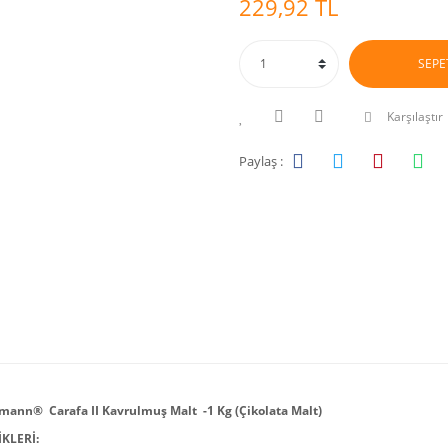
229,92 TL
SEPE
Karşılaştır
Paylaş :
ann® Carafa II Kavrulmuş Malt -1 Kg (Çikolata Malt)
KLERİ: