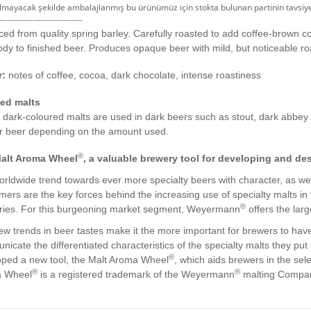
mayacak şekilde ambalajlanmış bu ürünümüz için stokta bulunan partinin tavsiye e
------------------------------
ed from quality spring barley. Carefully roasted to add coffee-brown c
dy to finished beer. Produces opaque beer with mild, but noticeable ro
r:
notes of coffee, cocoa, dark chocolate, intense roastiness
ed malts
e
dark-coloured
malts are used in dark beers such as stout, dark abbey 
ur beer depending on the amount used.
®
alt Aroma Wheel
, a valuable brewery tool for developing and de
rldwide trend towards ever more specialty beers with character, as we
ers are the key forces behind the increasing use of specialty malts in
®
ries. For this burgeoning market segment, Weyermann
offers the larg
ew trends in beer tastes make
it
the
more
important for brewers to have
icate the differentiated characteristics of the specialty malts they pu
®
oped a new tool, the Malt Aroma Wheel
, which aids brewers in the sele
®
®
 Wheel
is a registered trademark of the Weyermann
malting Compa