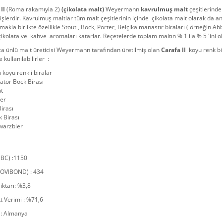
 II
(Roma rakamıyla 2)
(çikolata malt)
Weyermann
kavrulmuş malt
çeşitlerinde
işlerdir. Kavrulmuş maltlar tüm malt çeşitlerinin içinde çikolata malt olarak da a
lmakla birlikte özellikle Stout , Bock, Porter, Belçika manastır biraları ( örneğin Ab
 çikolata ve kahve aromaları katarlar. Reçetelerde toplam maltın % 1 ila % 5 'ini o
a ünlü malt üreticisi Weyermann tarafından üretilmiş olan
Carafa II
koyu renk bi
 kullanılabilirler :
koyu renkli biralar
ator Bock Birası
ut
ter
Birası
k Birası
warzbier
EBC) :1150
LOVIBOND) : 434
ktarı: %3,8
t Verimi : %71,6
: Almanya