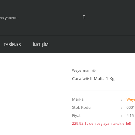
TARİFLER
İLETİŞİM
Weyermann®
Carafa® II Malt- 1 Kg
Marka
Wey
Stok Kodu
0001
Fiyat
4,15
229,92 TL den başlayan taksitlerle!!