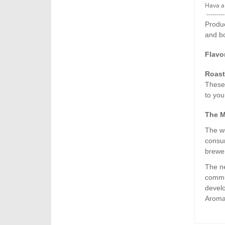
Hava al
---------
Produc
and bo
Flavo
Roast
Thes
to yo
The M
The wo
consum
brewe
The n
commun
devel
Aroma