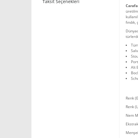
Taksit Seçenekleri
Carafa
üretilm
kullanı
fındık,
Dünyac
türlerde
Tüm 
Salv
Sto
Por
Alt 
Boc
Sch
Renk (
Renk (
Nem Mi
Ekstrak
Menşei