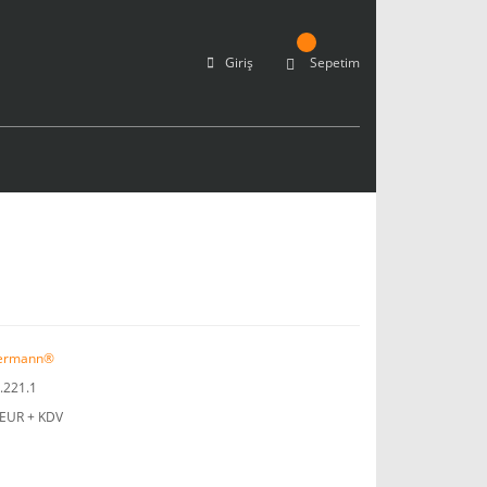
Giriş
Sepetim
ermann®
.221.1
 EUR + KDV