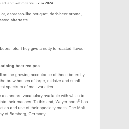
dilen tüketim tarihi :
Ekim 2024
olor, espresso-like bouquet, dark-beer aroma,
asted aftertaste.
beers, etc. They give a nutty to
roasted
flavour
scribing beer recipes
ll as the growing acceptance of these beers by
the
brew
houses
of large, midsize and small
est spectrum of malt varieties.
 a standard vocabulary available with which to
®
t into their mashes. To this end, Weyermann
has
ction and use of their specialty malts. The Malt
ny of Bamberg, Germany.