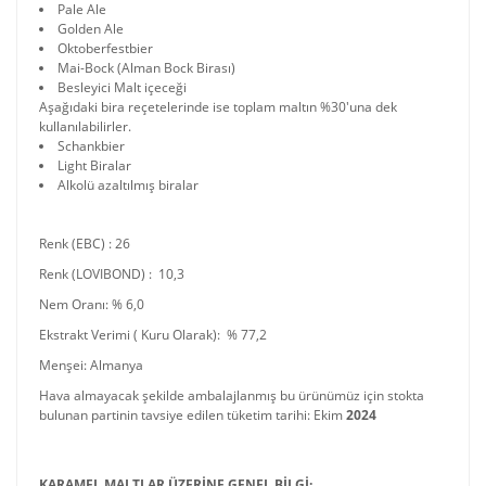
Pale Ale
Golden Ale
Oktoberfestbier
Mai-Bock (Alman Bock Birası)
Besleyici Malt içeceği
Aşağıdaki bira reçetelerinde ise toplam maltın %30'una dek
kullanılabilirler.
Schankbier
Light Biralar
Alkolü azaltılmış biralar
Renk (EBC) : 26
Renk (LOVIBOND) : 10,3
Nem Oranı: % 6,0
Ekstrakt Verimi ( Kuru Olarak): % 77,2
Menşei: Almanya
Hava almayacak şekilde ambalajlanmış bu ürünümüz için stokta
bulunan partinin tavsiye edilen tüketim tarihi: Ekim
2024
KARAMEL MALTLAR ÜZERİNE GENEL BİLGİ: