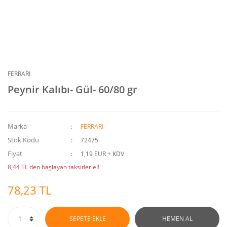
FERRARI
Peynir Kalıbı- Gül- 60/80 gr
Marka
FERRARI
Stok Kodu
72475
Fiyat
1,19 EUR + KDV
8,44 TL den başlayan taksitlerle!!
78,23 TL
SEPETE EKLE
HEMEN AL