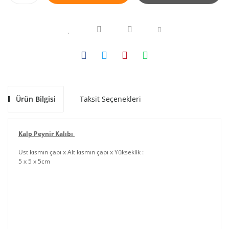
Ürün Bilgisi
Taksit Seçenekleri
Kalp Peynir Kalıbı
Üst kısmın çapı x Alt kısmın çapı x Yükseklik :
5 x 5 x 5
cm