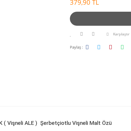
379,90 TL
Karşılaştır
Paylaş :
K ( Vişneli ALE ) Şerbetçiotlu Vişneli Malt Özü