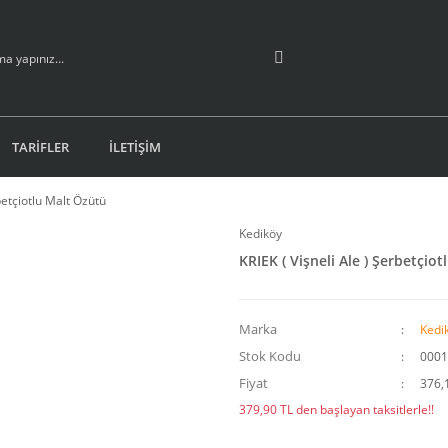
TARİFLER
İLETİŞİM
betçiotlu Malt Özütü
Kediköy
KRIEK ( Vişneli Ale ) Şerbetçio
Marka
Kedi
Stok Kodu
0001
Fiyat
376,
379,90 TL den başlayan taksitlerle!!