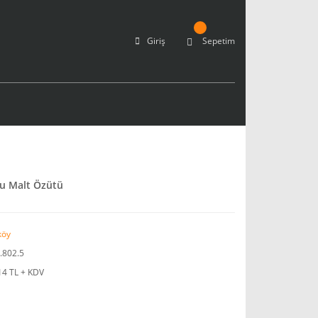
Giriş
Sepetim
tlu Malt Özütü
köy
.802.5
14 TL + KDV