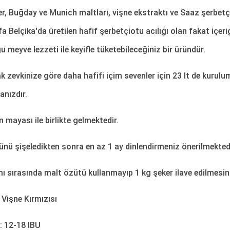
er, Buğday ve Munich maltları, vişne ekstraktı ve Saaz şerbetçi
efa Belçika'da üretilen hafif şerbetçiotu acılığı olan fakat içer
u meyve lezzeti ile keyifle tüketebileceğiniz bir üründür.
 zevkinize göre daha hafifi içim sevenler için 23 lt de kurulum 
nızdır.
 mayası ile birlikte gelmektedir.
ünü şişeledikten sonra en az 1 ay dinlendirmeniz önerilmektedi
ı sırasında malt özütü kullanmayıp 1 kg şeker ilave edilmesini
 Vişne Kırmızısı
k: 12-18 IBU