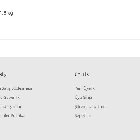
 1.8 kg
RİŞ
ÜYELİK
i Satış Sözleşmesi
Yeni Üyelik
 ve Güvenlik
Üye Girişi
 İade Şartları
Şifremi Unuttum
Veriler Politikası
Sepetiniz