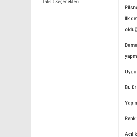
Taksit Seçenekleri
Pilsn
İlk d
olduğ
Damak
yapma
Uygun
Bu ür
Yapım
Renk:
Acılı