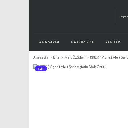
ANA SAYFA
HAKKIMIZDA
YENİLER
Anasayfa
Bira
Malt Özütleri
KRIEK ( Vişneli Ale ) Şer
YENİ