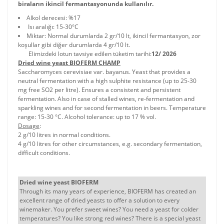
biraların ikincil fermantasyonunda kullanılır.
Alkol derecesi: %17
Isı aralığı: 15-30°C
Miktar: Normal durumlarda 2 gr/10 lt, ikincil fermantasyon, zor
koşullar gibi diğer durumlarda 4 gr/10 lt.
Elimizdeki lotun tavsiye edilen tüketim tarihi:
12/ 2026
Dried wine yeast BIOFERM CHAMP
Saccharomyces cerevisiae var. bayanus. Yeast that provides a
neutral fermentation with a high sulphite resistance (up to 25-30
mg free SO2 per litre). Ensures a consistent and persistent
fermentation. Also in case of stalled wines, re-fermentation and
sparkling wines and for second fermentation in beers. Temperature
range: 15-30 °C. Alcohol tolerance: up to 17 % vol.
Dosage
:
2 g/10 litres in normal conditions.
4 g/10 litres for other circumstances, e.g. secondary fermentation,
difficult conditions.
Dried wine yeast BIOFERM
Through its many years of experience, BIOFERM has created an
excellent range of dried yeasts to offer a solution to every
winemaker. You prefer sweet wines? You need a yeast for colder
temperatures? You like strong red wines? There is a special yeast