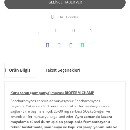
GELİNCE HABER VER
Hızlı Gönderi
Ürün Bilgisi
Taksit Seçenekleri
Kuru şarap (şampanya) mayası BIOFERM CHAMP
Saccharomyces cerevisiae varyasyonu: Saccharomyces
bayanus.
Yüksek sülfit direnci ile nötral bir fermantasyon süreci
sağlar (Litre başına en çok 25-30 mg serbest SO2).
Süreğen ve
kıvamlı
bir fermantasyonu garanti eder.
Aynı zamanda kazara
mayalama süreci durmuş olan şaraplarda fermantasyonu
tekrar başlatmada, şampanya ve köpüklü şarap yapımında ve