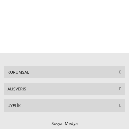
SEPETE EKLE
KURUMSAL
ALIŞVERİŞ
ÜYELİK
Sosyal Medya