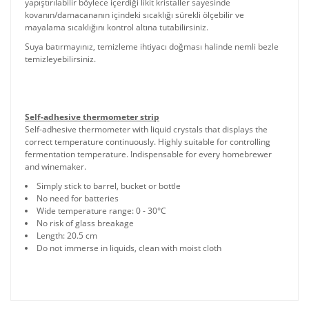
yapıştırılabilir böylece içerdiği likit kristaller sayesinde
kovanın/damacananın içindeki sıcaklığı sürekli ölçebilir ve
mayalama sıcaklığını kontrol altına tutabilirsiniz.
Suya batırmayınız, temizleme ihtiyacı doğması halinde nemli bezle
temizleyebilirsiniz.
Self-adhesive thermometer strip
Self-adhesive thermometer with liquid crystals that displays the
correct temperature continuously. Highly suitable for controlling
fermentation temperature. Indispensable for every homebrewer
and winemaker.
Simply stick to barrel, bucket or bottle
No need for batteries
Wide temperature range: 0 - 30°C
No risk of glass breakage
Length: 20.5 cm
Do not immerse in liquids, clean with moist cloth