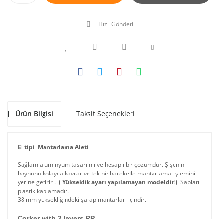
Hızlı Gönderi
Ürün Bilgisi
Taksit Seçenekleri
El tipi M
antarlama Aleti
Sağlam alüminyum tasarımlı ve hesaplı bir çözümdür. Şişenin
boynunu kolayca kavrar ve tek bir hareketle mantarlama işlemini
yerine getirir .
( Yükseklik ayarı yapılamayan modeldir!)
Sapları
plastik kaplamadır.
38 mm yüksekliğindeki şarap mantarları içindir.
Corker with 2 levers RP