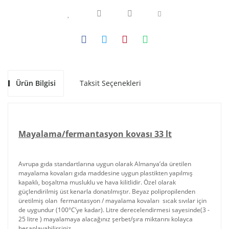
Ürün Bilgisi
Taksit Seçenekleri
Mayalama/fermantasyon kovası 33 lt
Avrupa gıda standartlarına uygun olarak Almanya’da üretilen
mayalama kovaları gıda maddesine uygun plastikten yapılmış
kapaklı, boşaltma musluklu ve hava kilitlidir. Özel olarak
güçlendirilmiş üst kenarla donatılmıştır. Beyaz polipropilenden
üretilmiş olan fermantasyon / mayalama kovaları sıcak sıvılar için
de uygundur (100°C’ye kadar). Litre derecelendirmesi sayesinde(3 -
25 litre ) mayalamaya alacağınız şerbet/şıra miktarını kolayca
hesaplayabilirsiniz.