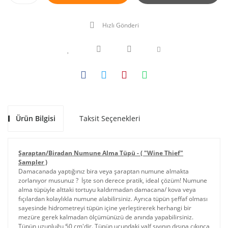
Hızlı Gönderi
Ürün Bilgisi
Taksit Seçenekleri
Şaraptan/Biradan Numune Alma Tüpü - ( "Wine Thief"
Sampler )
Damacanada yaptığınız bira veya şaraptan numune almakta
zorlanıyor musunuz ? İşte son derece pratik, ideal çözüm! Numune
alma tüpüyle alttaki tortuyu kaldırmadan damacana/ kova veya
fıçılardan kolaylıkla numune alabilirsiniz. Ayrıca tüpün şeffaf olması
sayesinde hidrometreyi tüpün içine yerleştirerek herhangi bir
mezüre gerek kalmadan ölçümünüzü de anında yapabilirsiniz.
Tüpün uzunluğu 50 cm'dir. Tüpün ucundaki valf sıvının dışına çıkınca