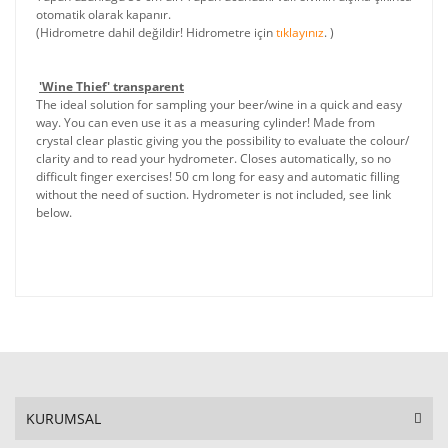
otomatik olarak kapanır.
(Hidrometre dahil değildir! Hidrometre için
tıklayınız
. )
'Wine Thief' transparent
The ideal solution for sampling your beer/wine in a quick and easy
way. You can even use it as a measuring cylinder! Made from
crystal clear plastic giving you the possibility to evaluate the colour/
clarity and to read your hydrometer. Closes automatically, so no
difficult finger exercises! 50 cm long for easy and automatic filling
without the need of suction. Hydrometer is not included, see link
below.
KURUMSAL