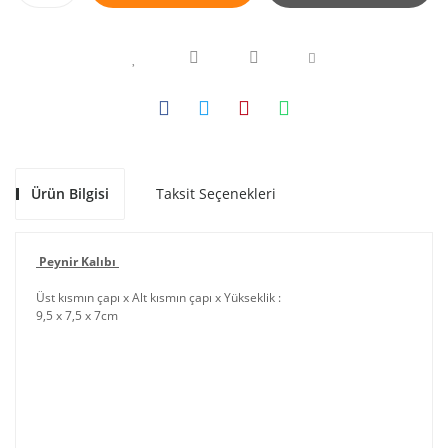
Ürün Bilgisi
Taksit Seçenekleri
Peynir Kalıbı
Üst kısmın çapı x Alt kısmın çapı x Yükseklik :
9,5 x 7,5 x 7
cm