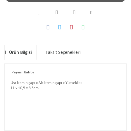
Ürün Bilgisi
Taksit Seçenekleri
Peynir Kalıbı
Üst kısmın çapı x Alt kısmın çapı x Yükseklik :
11 x 10,5 x 8,5
cm