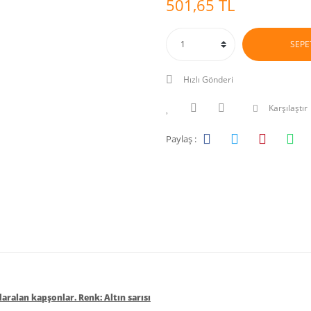
501,65 TL
SEPE
Hızlı Gönderi
Karşılaştır
Paylaş :
daralan kapşonlar. Renk: Altın sarısı