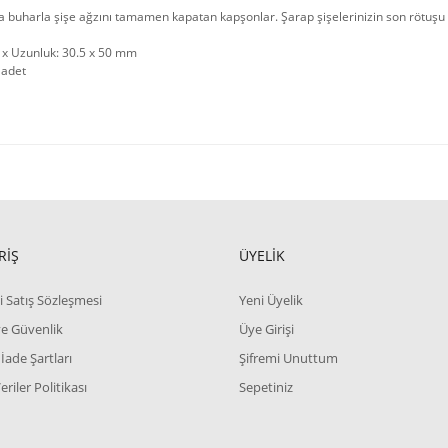
da buharla şişe ağzını tamamen kapatan kapşonlar. Şarap şişelerinizin son rötuşu i
 x Uzunluk: 30.5 x 50 mm
 adet
RİŞ
ÜYELİK
i Satış Sözleşmesi
Yeni Üyelik
 ve Güvenlik
Üye Girişi
 İade Şartları
Şifremi Unuttum
Veriler Politikası
Sepetiniz