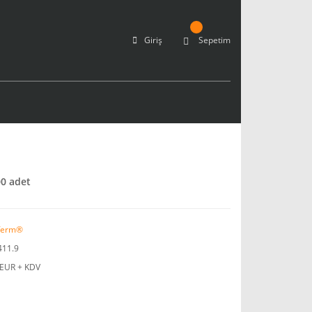
Giriş
Sepetim
0 adet
ferm®
411.9
 EUR + KDV