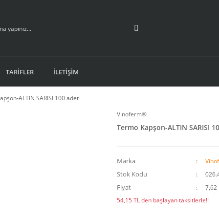
TARİFLER
İLETİŞİM
apşon-ALTIN SARISI 100 adet
Vinoferm®
Termo Kapşon-ALTIN SARISI 10
Marka
Vino
Stok Kodu
026.
Fiyat
7,62
54,15 TL den başlayan taksitlerle!!