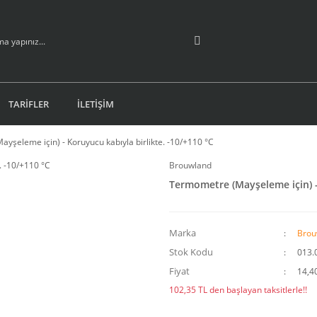
TARİFLER
İLETİŞİM
yşeleme için) - Koruyucu kabıyla birlikte. -10/+110 °C
Brouwland
Termometre (Mayşeleme için) - 
Marka
Brou
Stok Kodu
013.
Fiyat
14,4
102,35 TL den başlayan taksitlerle!!