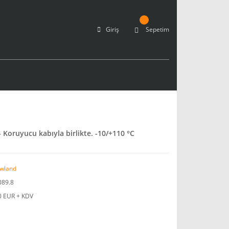
Giriş
Sepetim
Koruyucu kabıyla birlikte. -10/+110 °C
wland
089.8
0 EUR + KDV