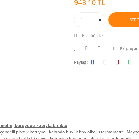
948,10 TL
SEPE
Hızlı Gönderi
Karşılaştır
Paylaş :
metre, koruyucu kabıyla birlikte
çengelli plastik koruyucu kabında büyük boy alkollü termometre. May
mak için idealdir! Kolayca koruyucu kabından çıkarılıp temizlenebilir.