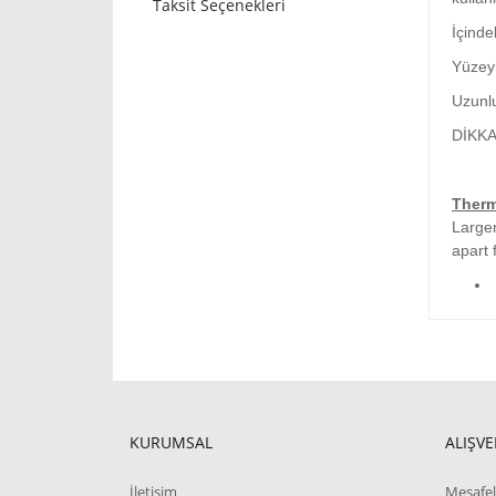
Taksit Seçenekleri
İçindek
Yüzey
Uzunlu
DİKKAT
Therm
Larger
apart 
KURUMSAL
ALIŞVE
İletişim
Mesafel