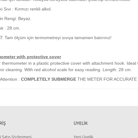
i Sıvı : Kırmızı renkli alkol.
in Rengi: Beyaz.
k : 28 cm.
: Tam ölçüm için termometreyi sıvıya tamamen batırınız!
ometer with protective cover
 thermometer in a plastic protective cover with attachment hook. Ide
for cleaning. With red alcohol scale for easy reading. Length: 28 cm.
Attention :
COMPLETELY SUBMERGE
THE METER FOR ACCURATE
RİŞ
ÜYELİK
i Satış Sözleşmesi
Yeni Üyelik