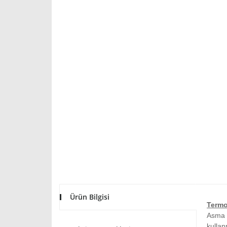
Ürün Bilgisi
Termo
Asma 
kullan