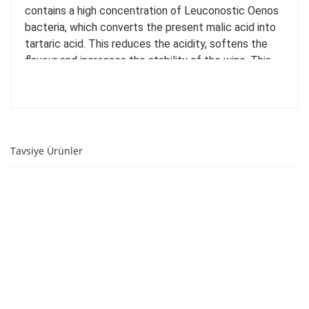
contains a high concentration of Leuconostic Oenos
bacteria, which converts the present malic acid into
tartaric acid. This reduces the acidity, softens the
flavour and increases the stability of the wine. This
technique has been used in the industry for years and
is now available for home winemakers too! Dosage: 5
g/10 l wine. Add to the wine after fermentation and
before
clarification.
Tavsiye Ürünler