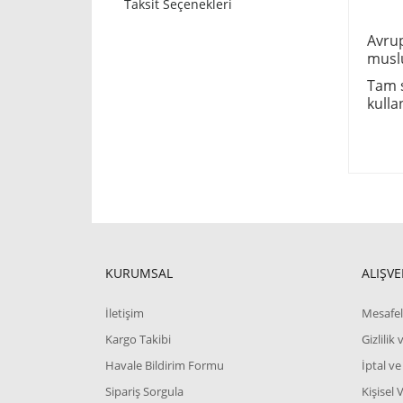
Taksit Seçenekleri
Avrup
muslu
Tam s
kulla
KURUMSAL
ALIŞVE
İletişim
Mesafel
Kargo Takibi
Gizlilik
Havale Bildirim Formu
İptal ve
Sipariş Sorgula
Kişisel 