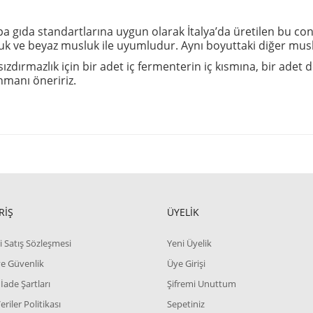
a gıda standartlarına uygun olarak İtalya’da üretilen bu cont
k ve beyaz musluk ile uyumludur. Aynı boyuttaki diğer musluk
ızdırmazlık için bir adet iç fermenterin iç kısmına, bir adet d
nmanı öneririz.
RİŞ
ÜYELİK
i Satış Sözleşmesi
Yeni Üyelik
 ve Güvenlik
Üye Girişi
 İade Şartları
Şifremi Unuttum
Veriler Politikası
Sepetiniz