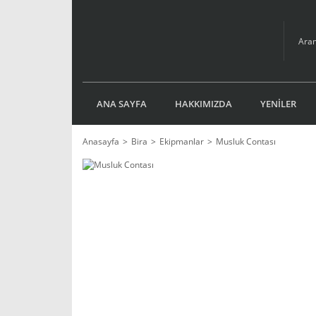
ANA SAYFA
HAKKIMIZDA
YENİLER
Anasayfa
Bira
Ekipmanlar
Musluk Contası