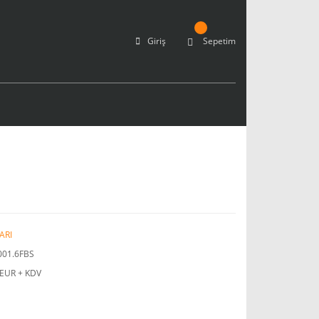
Giriş
Sepetim
ARI
001.6FBS
 EUR + KDV