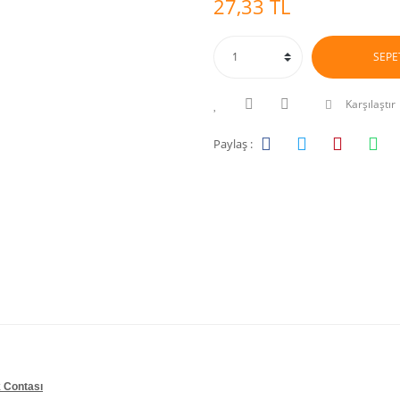
27,33 TL
SEPE
Karşılaştır
Paylaş :
 Contası