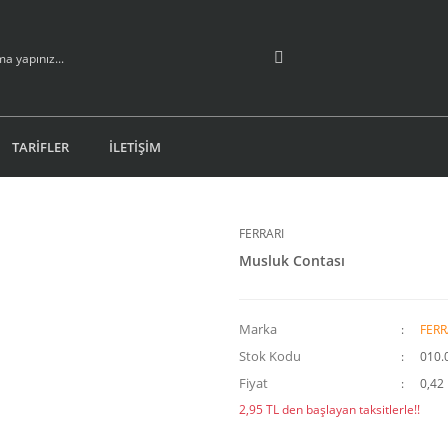
TARİFLER
İLETİŞİM
FERRARI
Musluk Contası
Marka
FERR
Stok Kodu
010.
Fiyat
0,42
2,95 TL den başlayan taksitlerle!!