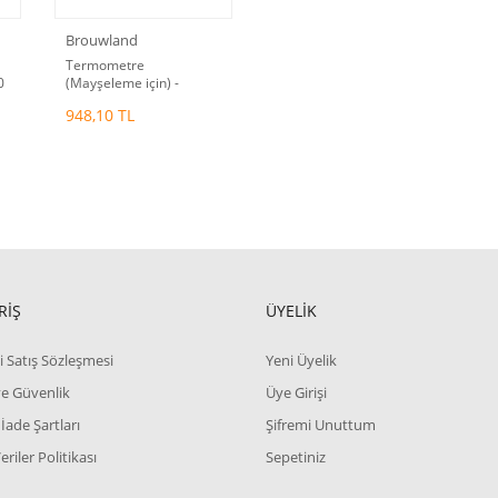
Brouwland
Termometre
0
(Mayşeleme için) -
Koruyucu kabıyla birlikte.
948,10 TL
-10/+110 °C
RİŞ
ÜYELİK
i Satış Sözleşmesi
Yeni Üyelik
 ve Güvenlik
Üye Girişi
 İade Şartları
Şifremi Unuttum
Veriler Politikası
Sepetiniz