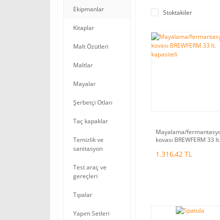
Ekipmanlar
Stoktakiler
Kitaplar
Malt Özütleri
Maltlar
Mayalar
Şerbetçi Otları
Taç kapaklar
Mayalama/fermantasy
kovası BREWFERM 33 lt
Temizlik ve
kapasiteli
sanitasyon
1.316,42 TL
Test araç ve
gereçleri
Tıpalar
Yapım Setleri