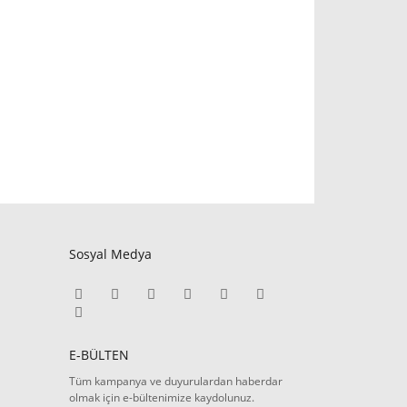
Sosyal Medya
E-BÜLTEN
Tüm kampanya ve duyurulardan haberdar
olmak için e-bültenimize kaydolunuz.