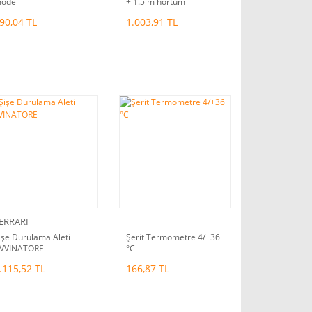
odeli
+ 1.5 m hortum
90,04 TL
1.003,91 TL
ERRARI
işe Durulama Aleti
Şerit Termometre 4/+36
VVINATORE
°C
.115,52 TL
166,87 TL