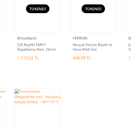
TÜKENDİ
TÜKENDİ
Brouwland
FERRARI
B
Çift Başlıklı EMILY
Kauçuk Geçme Başlık ve
J
Kapaklama Aleti- 26mm
Hava Kilidi Seti
S
+ 29mm kapaklar için
1.115,52 TL
438,99 TL
1