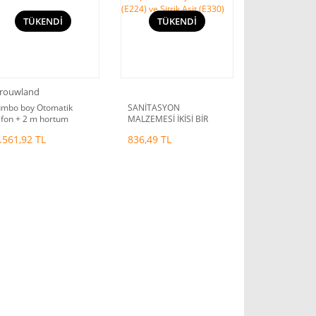
TÜKENDİ
TÜKENDİ
rouwland
umbo boy Otomatik
SANİTASYON
ifon + 2 m hortum
MALZEMESİ İKİSİ BİR
ARADA Campden-
.561,92 TL
836,49 TL
Potasyum Sülfit (E224)
ve Sitrik Asit (E330)