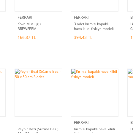
FERRARI
FERRARI
B
Kova Musluğu
3 adet kırmızı kapaklı
L
BREWFERM
hava kilidi fıskiye modeli
0
166,87 TL
394,43 TL
1
FERRARI
B
Peynir Bezi (Süzme Bezi)
Kırmızı kapaklı hava kilidi
H