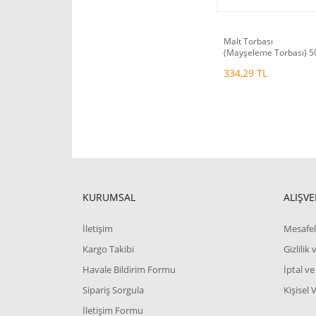
Malt Torbası
(Mayşeleme Torbası) 5
X50 cm 2 Adet
334,29 TL
KURUMSAL
ALIŞVE
İletişim
Mesafel
Kargo Takibi
Gizlilik
Havale Bildirim Formu
İptal ve
Sipariş Sorgula
Kişisel 
İletişim Formu