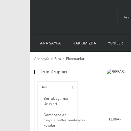
ANA SAYFA
HAKKIMIZDA
YENİLER
Anasayfa
Bira
Ekipmanlar
Ürün Grupları
Bira
Berraklaştırma
Ürünleri
Damacanalar,
FERRARI
mayalama/fermantasyon
kovaları