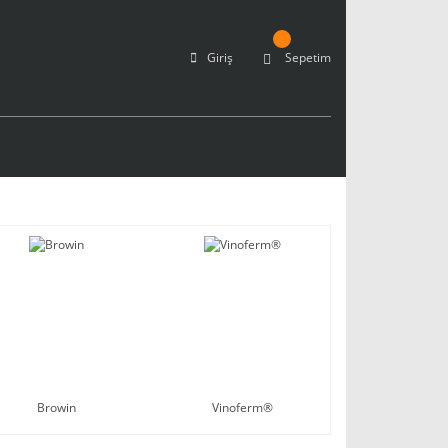
Giriş
Sepetim
Browin
Vinoferm®