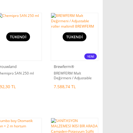
TÜKENDİ
TÜKENDİ
YENİ
rouwland
Brewferm®
hemipro SAN 250 ml
BREWFERM Malt
Değirmeni / Adjustable
roller maltmill
92,30 TL
7.588,74 TL
BREWFERM