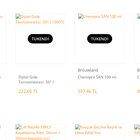
TÜKENDİ
TÜKENDİ
Brouwland
B
ı
Dijital Gıda
Chemipro SAN 100 ml
C
Termometresi -50° /
+300°C
222,66 TL
557,46 TL
8