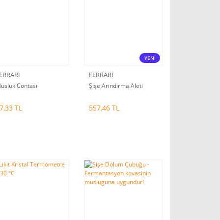
YENİ
ERRARI
FERRARI
usluk Contası
Şişe Arındırma Aleti
7,33 TL
557,46 TL