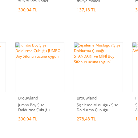
50 x 50 cm 3 adet
fıskiye modeli
m
390,04 TL
137,18 TL
3
Brouwland
Brouwland
F
Jumbo Boy Şişe
Şişeleme Musluğu / Şişe
Ş
Doldurma Çubuğu-
Doldurma Çubuğu-
A
JUMBO Boy Sifonun
STANDART ve MİNİ Boy
390,04 TL
278,48 TL
1
ucuna uygun
Sifonun ucuna uygun!