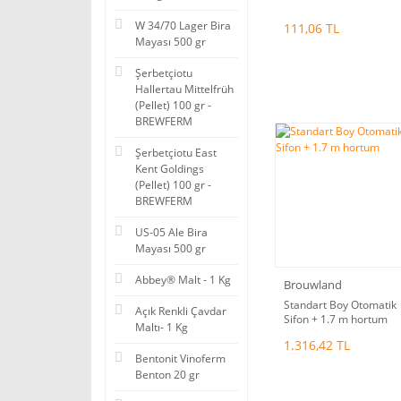
W 34/70 Lager Bira
111,06 TL
Mayası 500 gr
Şerbetçiotu
Hallertau Mittelfrüh
(Pellet) 100 gr -
BREWFERM
Şerbetçiotu East
Kent Goldings
(Pellet) 100 gr -
BREWFERM
US-05 Ale Bira
Mayası 500 gr
Abbey® Malt - 1 Kg
Brouwland
Standart Boy Otomatik
Açık Renkli Çavdar
Sifon + 1.7 m hortum
Maltı- 1 Kg
1.316,42 TL
Bentonit Vinoferm
Benton 20 gr