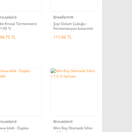
rouwland
Brewferm®
ikit Kristal Termometre
Şişe Dolum Çubuğu -
/+30 °C
Fermantasyon kovasinin
musluguna uygundur!
94,75 TL
111,06 TL
rouwland
Brouwland
ava kilidi - Duplex
Mini Boy Otomatik Sifon