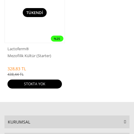
TÜKENDİ
%25
Lactoferm®
Mezofilik Kültür (Starter)
328,83 TL
438,44 TL
STOKTA YOK
KURUMSAL