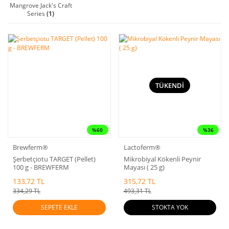
Mangrove Jack's Craft
Series
(1)
TÜKENDİ
%60
%36
Brewferm®
Lactoferm®
Şerbetçiotu TARGET (Pellet)
Mikrobiyal Kökenli Peynir
100 g - BREWFERM
Mayası ( 25 g)
133,72 TL
315,72 TL
334,29 TL
493,31 TL
SEPETE EKLE
STOKTA YOK