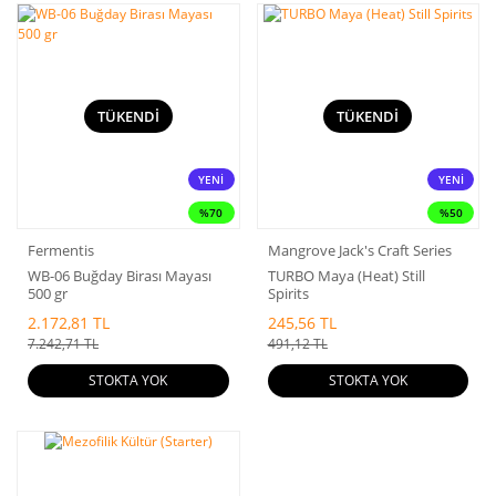
TÜKENDİ
TÜKENDİ
YENİ
YENİ
%70
%50
Fermentis
Mangrove Jack's Craft Series
WB-06 Buğday Birası Mayası
TURBO Maya (Heat) Still
500 gr
Spirits
2.172,81 TL
245,56 TL
7.242,71 TL
491,12 TL
STOKTA YOK
STOKTA YOK