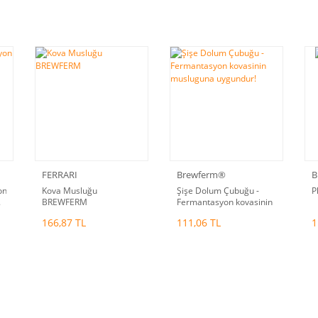
FERRARI
Brewferm®
B
on
Kova Musluğu
Şişe Dolum Çubuğu -
P
.
BREWFERM
Fermantasyon kovasinin
musluguna uygundur!
166,87 TL
111,06 TL
1