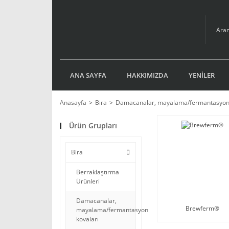
ANA SAYFA
HAKKIMIZDA
YENİLER
Anasayfa
Bira
Damacanalar, mayalama/fermantasyon 
Ürün Grupları
Bira
Berraklaştırma
Ürünleri
Damacanalar,
Brewferm®
mayalama/fermantasyon
kovaları