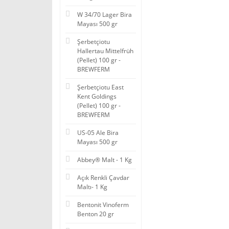
W 34/70 Lager Bira
Mayası 500 gr
Şerbetçiotu
Hallertau Mittelfrüh
(Pellet) 100 gr -
BREWFERM
Şerbetçiotu East
Kent Goldings
(Pellet) 100 gr -
BREWFERM
US-05 Ale Bira
Mayası 500 gr
Abbey® Malt - 1 Kg
Açık Renkli Çavdar
Maltı- 1 Kg
Bentonit Vinoferm
Benton 20 gr