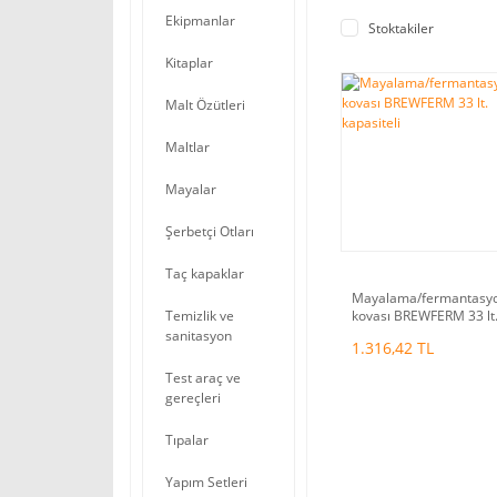
Ekipmanlar
Stoktakiler
Kitaplar
Malt Özütleri
Maltlar
Mayalar
Şerbetçi Otları
Taç kapaklar
Mayalama/fermantasy
kovası BREWFERM 33 lt
Temizlik ve
kapasiteli
sanitasyon
1.316,42 TL
Test araç ve
gereçleri
Tıpalar
Yapım Setleri