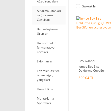
Ağaç Yongaları
Stoktakiler
Aktarma Sifonları
ve Şişeleme
Çubukları
Berraklaştırma
Ürünleri
Damacanalar,
fermantasyon
kovaları
Brouwland
Ekipmanlar
Jumbo Boy Şişe
Doldurma Çubuğu-
Enzimler, asitler,
JUMBO Boy Sifonun
tanen, ağaç
390,04 TL
ucuna uygun
yongaları
Hava Kilitleri
Mantarlama
Aparatları