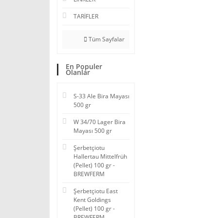
TARİFLER
Tüm Sayfalar
En Populer
Olanlar
S-33 Ale Bira Mayası
500 gr
W 34/70 Lager Bira
Mayası 500 gr
Şerbetçiotu
Hallertau Mittelfrüh
(Pellet) 100 gr -
BREWFERM
Şerbetçiotu East
Kent Goldings
(Pellet) 100 gr -
BREWFERM