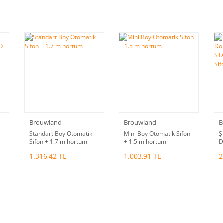
Brouwland
Brouwland
B
Standart Boy Otomatik
Mini Boy Otomatik Sifon
Ş
Sifon + 1.7 m hortum
+ 1.5 m hortum
D
S
1.316,42 TL
1.003,91 TL
2
S