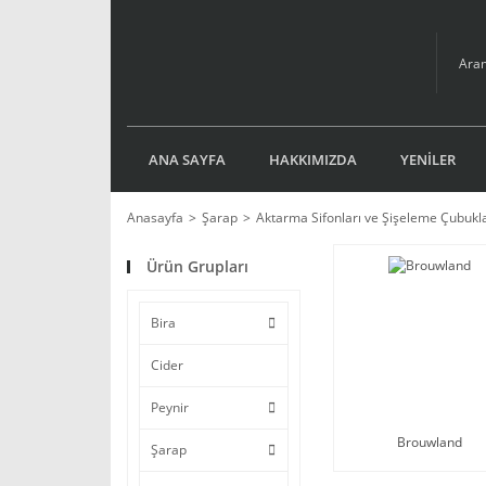
ANA SAYFA
HAKKIMIZDA
YENİLER
Anasayfa
Şarap
Aktarma Sifonları ve Şişeleme Çubukla
Ürün Grupları
Bira
Cider
Peynir
Brouwland
Şarap