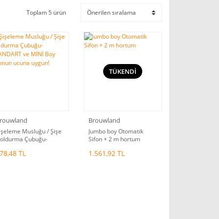
Toplam 5 ürün
TÜKENDİ
rouwland
Brouwland
işeleme Musluğu / Şişe
Jumbo boy Otomatik
oldurma Çubuğu-
Sifon + 2 m hortum
TANDART ve MİNİ Boy
78,48 TL
1.561,92 TL
ifonun ucuna uygun!