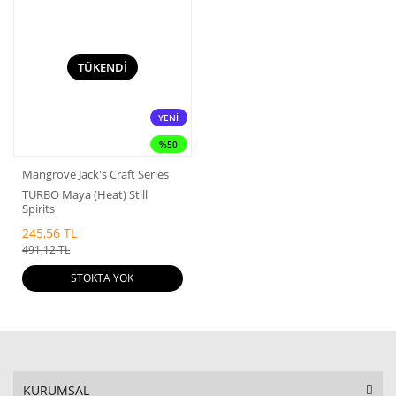
TÜKENDİ
YENİ
%50
Mangrove Jack's Craft Series
TURBO Maya (Heat) Still
Spirits
245,56 TL
491,12 TL
STOKTA YOK
KURUMSAL