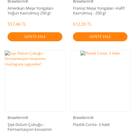
Brewferm®
Brewferm®
Amerikan Meşe Yongaları-
Fransız Meşe Yongaları -Hafif
Yoğun Kavrulmuş 250 gr
Kavrulmuş - 250 gr
557,46 TL
612,33 TL
SEPETE EKLE
SEPETE EKLE
Brewferm®
Brewferm®
Şişe Dolum Çubuğu -
Plastik Conta- 3 Adet
Fermantasyon kovasinin
musluguna uygundur!