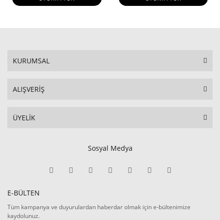
KURUMSAL
ALIŞVERİŞ
ÜYELİK
Sosyal Medya
E-BÜLTEN
Tüm kampanya ve duyurulardan haberdar olmak için e-bültenimize
kaydolunuz.