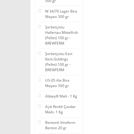
500 gr
W 34/70 Lager Bira
Mayası 500 gr
Şerbetçiotu
Hallertau Mittelfrüh
(Pellet) 100 gr -
BREWFERM
Şerbetçiotu East
Kent Goldings
(Pellet) 100 gr -
BREWFERM
US-05 Ale Bira
Mayası 500 gr
Abbey® Malt - 1 Kg
Açık Renkli Çavdar
Maltı- 1 Kg
Bentonit Vinoferm
Benton 20 gr