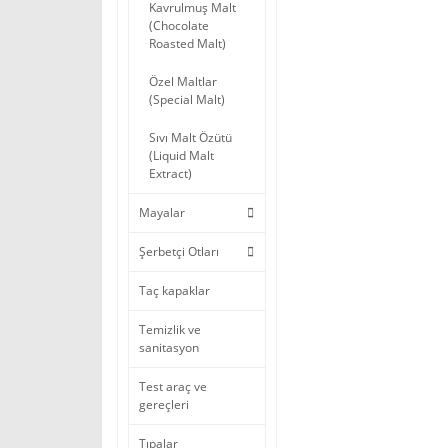
Kavrulmuş Malt
(Chocolate
Roasted Malt)
Özel Maltlar
(Special Malt)
Sıvı Malt Özütü
(Liquid Malt
Extract)
Mayalar
Şerbetçi Otları
Taç kapaklar
Temizlik ve
sanitasyon
Test araç ve
gereçleri
Tıpalar