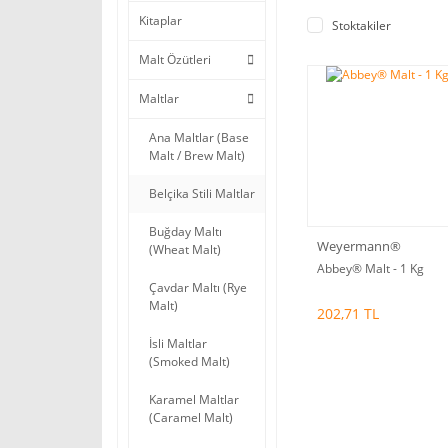
Kitaplar
Stoktakiler
Malt Özütleri
Maltlar
Ana Maltlar (Base
Malt / Brew Malt)
Belçika Stili Maltlar
Buğday Maltı
Weyermann®
(Wheat Malt)
Abbey® Malt - 1 Kg
Çavdar Maltı (Rye
Malt)
202,71 TL
İsli Maltlar
(Smoked Malt)
Karamel Maltlar
(Caramel Malt)