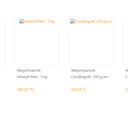
Weyermann®
Weyermann®
W
Abbey® Malt - 5 Kg
CaraBelge®- 250 gram
C
741,07 TL
59,33 TL
2