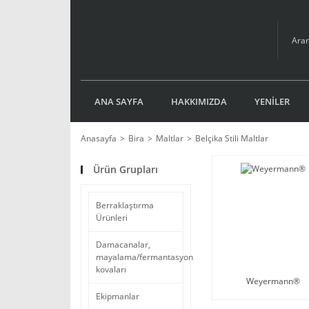
ANA SAYFA
HAKKIMIZDA
YENİLER
Anasayfa
Bira
Maltlar
Belçika Stili Maltlar
Ürün Grupları
Berraklaştırma
Ürünleri
Damacanalar,
mayalama/fermantasyon
kovaları
Weyermann®
Ekipmanlar